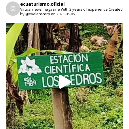
ecuaturismo.oficial
Virtual news magazine
With 3 years of experience
Created
by @evalerocorp on 2023-05-05