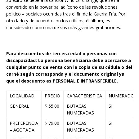
Su éxito se debe a la canciónWind Of Change, que se ha
convertido en la power ballad ícono de las revoluciones
político – sociales ocurridas tras el fin de la Guerra Fría. Por
otro lado y de acuerdo con los críticos, él álbum, es
considerado como una de sus más grandes grabaciones.
Para descuentos de tercera edad o personas con
discapacidad: La persona beneficiaria debe acercarse a
cualquier punto de venta con la copia de su cédula o del
carné según corresponda y el documento original ya
que el descuento es PERSONAL E INTRANSFERIBLE.
LOCALIDAD
PRECIO
CARACTERISTICA
NUMERADO
GENERAL
$ 55.00
BUTACAS
SI
NUMERADAS
PREFERENCIA
$ 79.00
BUTACAS
SI
– AGOTADA
NUMERADAS